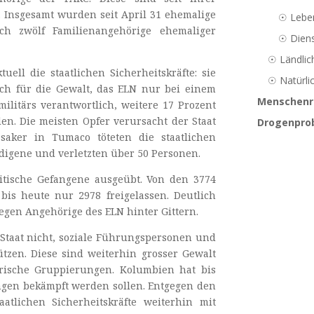
. Insgesamt wurden seit April 31 ehemalige
☉
Leben
h zwölf Familienangehörige ehemaliger
☉
Diens
☉
Ländlic
ell die staatlichen Sicherheitskräfte: sie
☉
Natürli
ich für die Gewalt, das ELN nur bei einem
Menschenr
militärs verantwortlich, weitere 17 Prozent
n. Die meisten Opfer verursacht der Staat
Drogenpro
ssaker in Tumaco töteten die staatlichen
digene und verletzten über 50 Personen.
tische Gefangene ausgeübt. Von den 3774
is heute nur 2978 freigelassen. Deutlich
gen Angehörige des ELN hinter Gittern.
Staat nicht, soziale Führungspersonen und
tzen. Diese sind weiterhin grosser Gewalt
ärische Gruppierungen. Kolumbien hat bis
ungen bekämpft werden sollen. Entgegen den
atlichen Sicherheitskräfte weiterhin mit