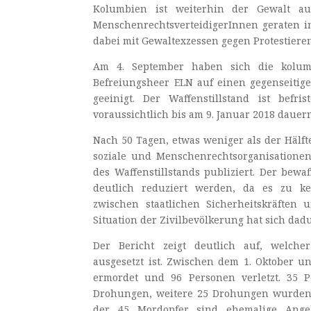
Kolumbien ist weiterhin der Gewalt au
MenschenrechtsverteidigerInnen geraten i
dabei mit Gewaltexzessen gegen Protestieren
Am 4. September haben sich die kolum
Befreiungsheer ELN auf einen gegenseitige
geeinigt. Der Waffenstillstand ist befr
voraussichtlich bis am 9. Januar 2018 dauer
Nach 50 Tagen, etwas weniger als der Hälft
soziale und Menschenrechtsorganisatione
des Waffenstillstands publiziert. Der bewa
deutlich reduziert werden, da es zu k
zwischen staatlichen Sicherheitskräfte
Situation der Zivilbevölkerung hat sich dadu
Der Bericht zeigt deutlich auf, welche
ausgesetzt ist. Zwischen dem 1. Oktober
ermordet und 96 Personen verletzt. 35 
Drohungen, weitere 25 Drohungen wurden 
der 45 Mordopfer sind ehemalige Angeh