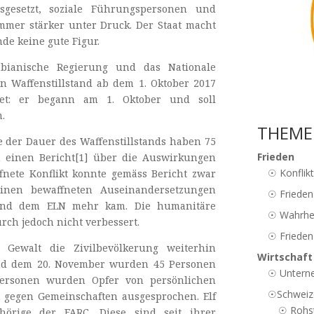
sgesetzt, soziale Führungspersonen und
mmer stärker unter Druck. Der Staat macht
de keine gute Figur.
bianische Regierung und das Nationale
n Waffenstillstand ab dem 1. Oktober 2017
istet: er begann am 1. Oktober und soll
n.
THEME
e der Dauer des Waffenstillstands haben 75
Frieden
n einen Bericht[1] über die Auswirkungen
☉
Konflik
ffnete Konflikt konnte gemäss Bericht zwar
einen bewaffneten Auseinandersetzungen
☉
Frieden
n und dem ELN mehr kam. Die humanitäre
☉
Wahrhei
rch jedoch nicht verbessert.
☉
Frieden
r Gewalt die Zivilbevölkerung weiterhin
Wirtschaf
 und dem 20. November wurden 45 Personen
☉
Unterne
Personen wurden Opfer von persönlichen
☉
Schweiz
gegen Gemeinschaften ausgesprochen. Elf
☉
Rohst
örige der FARC. Diese sind seit ihrer