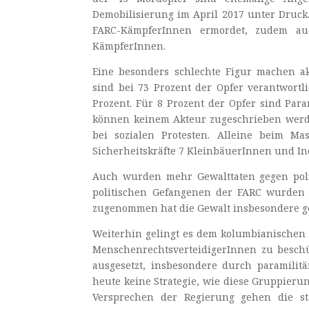
Demobilisierung im April 2017 unter Druck
FARC-KämpferInnen ermordet, zudem auc
KämpferInnen.
Eine besonders schlechte Figur machen aktu
sind bei 73 Prozent der Opfer verantwortl
Prozent. Für 8 Prozent der Opfer sind Para
können keinem Akteur zugeschrieben werde
bei sozialen Protesten. Alleine beim Ma
Sicherheitskräfte 7 KleinbäuerInnen und In
Auch wurden mehr Gewalttaten gegen poli
politischen Gefangenen der FARC wurden b
zugenommen hat die Gewalt insbesondere ge
Weiterhin gelingt es dem kolumbianischen 
MenschenrechtsverteidigerInnen zu beschü
ausgesetzt, insbesondere durch paramilit
heute keine Strategie, wie diese Gruppier
Versprechen der Regierung gehen die sta